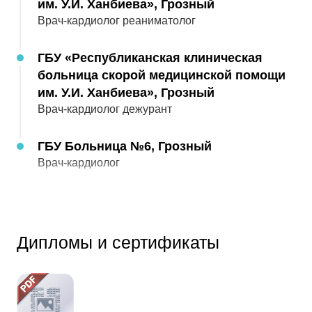
им. У.И. Ханбиева», Грозный
16.07.2025
Врач-кардиолог реаниматолог
Шикарная, понятная консультация
ГБУ «Республиканская клиническая
5
Оценка:
Автор скрыт
больница скорой медицинской помощи
им. У.И. Ханбиева», Грозный
Врач-кардиолог дежурант
18.04.2025
Спасибо что все грамотно и понятно объяснили
ГБУ Больница №6, Грозный
🙏🏼🫶🏼😻
Врач-кардиолог
5
Оценка:
Автор скрыт
Дипломы и сертификаты
09.04.2025
Спасибо большое! Мне очень помогла
консультация. Доктор очень хороший