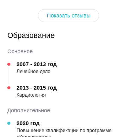
Показать отзывы
07.10.2025
внимательный к деталям, доступные пояснения.
Спасибо
Образование
5
Оценка:
Автор скрыт
Основное
2007 - 2013 год
26.08.2025
Лечебное дело
Грамотный специалист
2013 - 2015 год
5
Оценка:
Автор скрыт
Кардиология
Дополнительное
26.08.2025
2020 год
большое спасибо!
Повышение квалификации по программе