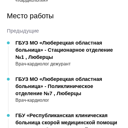
«Кардиология»
5
Оценка:
Автор скрыт
Место работы
12.08.2025
Предыдущие
Прекрасный, понимающий врач, сразу
чувствуется забота , спасибо
ГБУЗ МО «Люберецкая областная
больница» - Стационарное отделение
№1 , Люберцы
5
Оценка:
Автор скрыт
Врач-кардиолог дежурант
ГБУЗ МО «Люберецкая областная
05.08.2025
больница» - Поликлиническое
Спасибо, меня успокоили)))) очень
доброжелательный доктор 💓
отделение №7 , Люберцы
Врач-кардиолог
5
Оценка:
Автор скрыт
ГБУ «Республиканская клиническая
больница скорой медицинской помощи