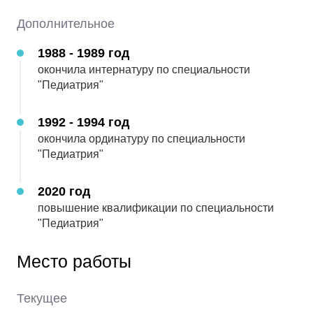
5
Оценка:
Автор скрыт
Дополнительное
1988 - 1989 год
10.04.2026
окончила интернатуру по специальности
потрясающий врач,блестящий специалист и
"Педиатрия"
человек с большой буквы!
1992 - 1994 год
5
Оценка:
Автор скрыт
окончила ординатуру по специальности
"Педиатрия"
2020 год
05.04.2026
Огромное спасибо! На консультации мне всё
повышение квалификации по специальности
очень доступно объяснили! Любовь Петровна-
"Педиатрия"
профессионал своего дела!
Место работы
5
Оценка:
Автор скрыт
Текущее