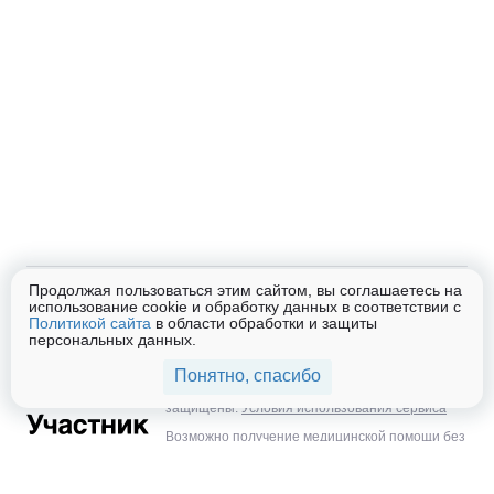
Продолжая пользоваться этим сайтом, вы соглашаетесь на
Помощь
использование cookie и обработку данных в соответствии с
Блог
Контакты
Список лабораторий
Политикой сайта
в области обработки и защиты
персональных данных.
© ООО «МИРТ», г. Москва, ул. Орджоникидзе, д.
7. Лицензия на медицинскую деятельность
Понятно, спасибо
Л041-01137-77/00325371, 2015–2026 Все права
защищены.
Условия использования сервиса
Возможно получение медицинской помощи без
взимания платы при очном обращении в
объемах, предусмотренных стандартами
обязательного медицинского страхования