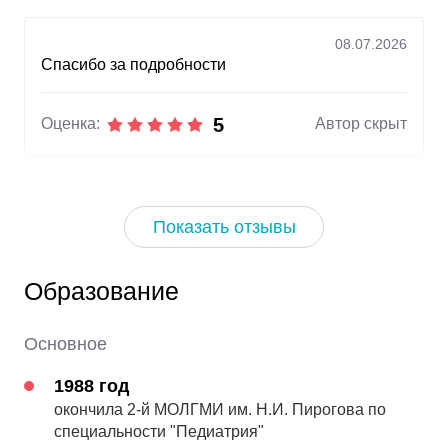
08.07.2026
Спасибо за подробности
5
Оценка:
Автор скрыт
18.04.2026
Специалист с большой буквы!
Показать отзывы
5
Оценка:
Автор скрыт
Образование
Основное
10.04.2026
Большое спасибо! Все подробно объяснили
1988 год
тревожной матери.
окончила 2-й МОЛГМИ им. Н.И. Пирогова по
специальности "Педиатрия"